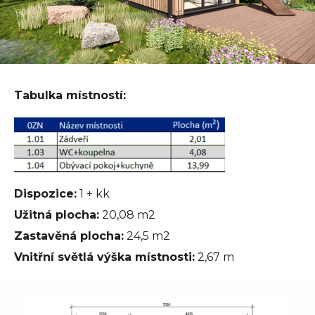
Tabulka místností:
Dispozice:
1 + kk
Užitná plocha:
20,08 m2
Zastavěná plocha:
24,5 m2
Vnitřní světlá výška místnosti:
2,67 m