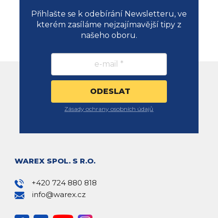
Přihlašte se k odebírání Newsletteru, ve
kterém zasíláme nejzajímavější tipy z
našeho oboru.
Zásady ochrany osobních údajů
WAREX SPOL. S R.O.
+420 724 880 818
info@warex.cz