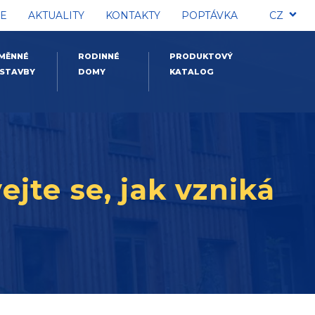
E
AKTUALITY
KONTAKTY
POPTÁVKA
CZ
MĚNNÉ
RODINNÉ
PRODUKTOVÝ
STAVBY
DOMY
KATALOG
jte se, jak vzniká