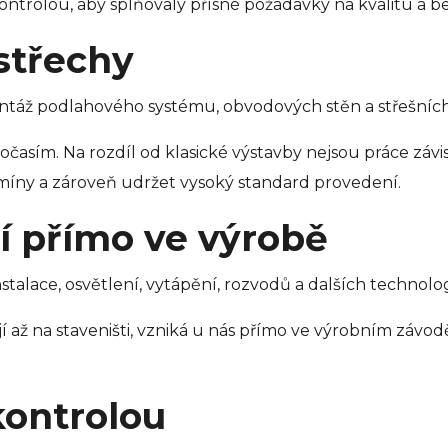
kontrolou, aby splňovaly přísné požadavky na kvalitu a b
střechy
ntáž podlahového systému, obvodových stěn a střešních ko
asím. Na rozdíl od klasické výstavby nejsou práce závis
íny a zároveň udržet vysoký standard provedení.
í přímo ve výrobě
nstalace, osvětlení, vytápění, rozvodů a dalších techno
dějí až na staveništi, vzniká u nás přímo ve výrobním zá
kontrolou