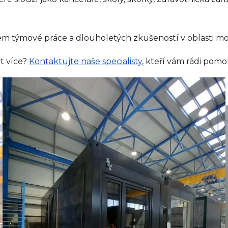
m týmové práce a dlouholetých zkušeností v oblasti mo
t více?
Kontaktujte naše specialisty
, kteří vám rádi pomo