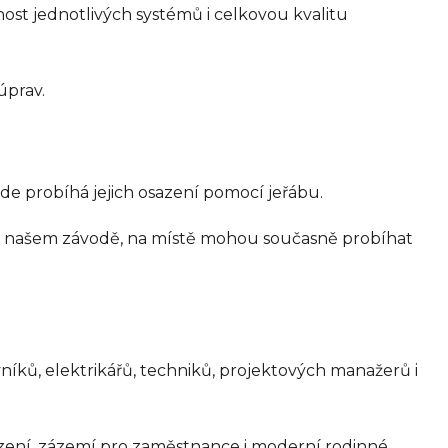
st jednotlivých systémů i celkovou kvalitu
úprav.
de probíhá jejich osazení pomocí jeřábu.
 v našem závodě, na místě mohou současně probíhat
íků, elektrikářů, techniků, projektových manažerů i
zařízení, zázemí pro zaměstnance i moderní rodinné