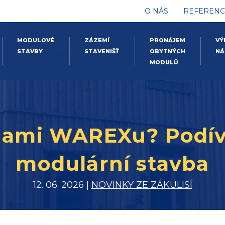
O NÁS
REFERENC
MODULOVÉ
ZÁZEMÍ
PRONÁJEM
VÝ
STAVBY
STAVENIŠŤ
OBYTNÝCH
NÁ
MODULŮ
nami WAREXu? Podíve
modulární stavba
12. 06. 2026 |
NOVINKY ZE ZÁKULISÍ