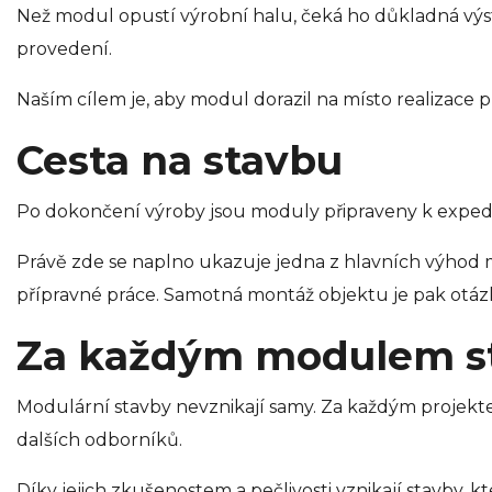
Než modul opustí výrobní halu, čeká ho důkladná výs
provedení.
Naším cílem je, aby modul dorazil na místo realizace 
Cesta na stavbu
Po dokončení výroby jsou moduly připraveny k expedici
Právě zde se naplno ukazuje jedna z hlavních výhod 
přípravné práce. Samotná montáž objektu je pak otáz
Za každým modulem sto
Modulární stavby nevznikají samy. Za každým projekte
dalších odborníků.
Díky jejich zkušenostem a pečlivosti vznikají stavby, 