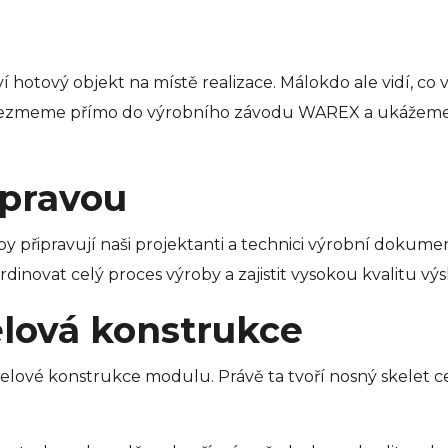
aví hotový objekt na místě realizace. Málokdo ale vidí, 
s vezmeme přímo do výrobního závodu WAREX a ukážeme 
ípravou
y připravují naši projektanti a technici výrobní dokumen
ovat celý proces výroby a zajistit vysokou kvalitu výs
lová konstrukce
celové konstrukce modulu. Právě ta tvoří nosný skelet cel