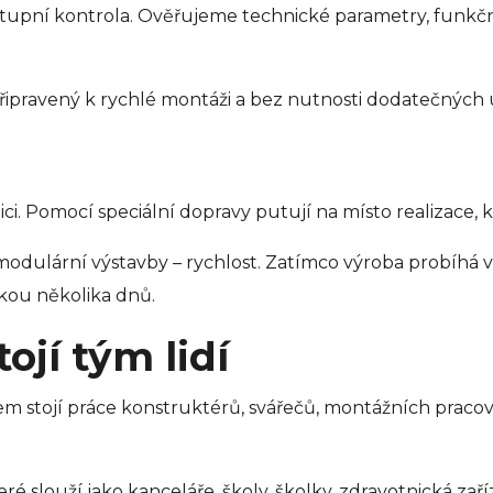
tupní kontrola. Ověřujeme technické parametry, funkčno
připravený k rychlé montáži a bez nutnosti dodatečných 
. Pomocí speciální dopravy putují na místo realizace, k
modulární výstavby – rychlost. Zatímco výroba probíhá
kou několika dnů.
jí tým lidí
m stojí práce konstruktérů, svářečů, montážních pracovn
které slouží jako kanceláře, školy, školky, zdravotnická 