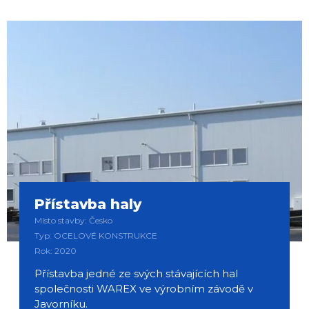
Přístavba haly
Místo stavby: Česko
Typ: OCELOVÉ KONSTRUKCE
Rok: 2020
Přístavba jedné ze svých stávajících hal
společnosti WAREX ve výrobním závodě v
Javorníku.