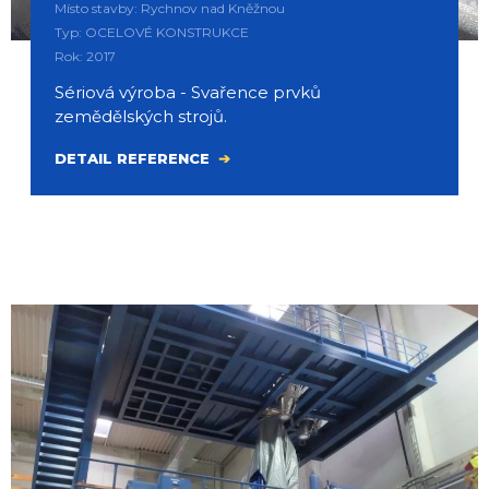
Místo stavby: Rychnov nad Kněžnou
Typ: OCELOVÉ KONSTRUKCE
Rok: 2017
Sériová výroba - Svařence prvků
zemědělských strojů.
DETAIL REFERENCE