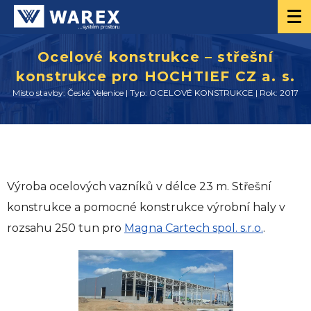
Ocelové konstrukce – střešní
konstrukce pro HOCHTIEF CZ a. s.
Místo stavby: České Velenice | Typ: OCELOVÉ KONSTRUKCE | Rok: 2017
Výroba ocelových vazníků v délce 23 m. Střešní
konstrukce a pomocné konstrukce výrobní haly v
rozsahu 250 tun pro
Magna Cartech spol. s.r.o.
.