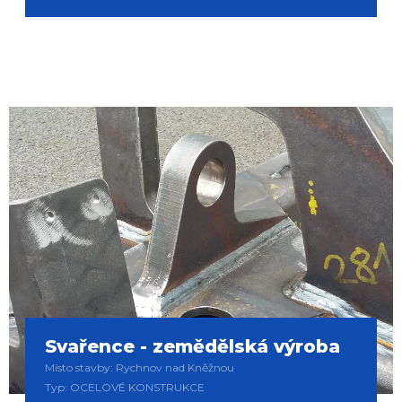
Svařence - zemědělská výroba
Místo stavby: Rychnov nad Kněžnou
Typ: OCELOVÉ KONSTRUKCE