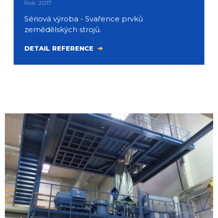
Rok: 2017
Sériová výroba - Svařence prvků
zemědělských strojů.
DETAIL REFERENCE