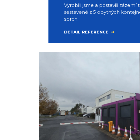
Vyrobili jsme a postavili zázemí
sestavené z 5 obytných kontejn
sprch.
DETAIL REFERENCE