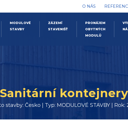
O NÁS
REFERENC
MODULOVÉ
ZÁZEMÍ
PRONÁJEM
VÝ
STAVBY
STAVENIŠŤ
OBYTNÝCH
NÁ
MODULŮ
Sanitární kontejner
to stavby: Česko | Typ: MODULOVÉ STAVBY | Rok: 