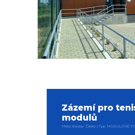
Zázemí pro teni
modulů
Místo stavby: Česko | Typ: MODULOVÉ ST