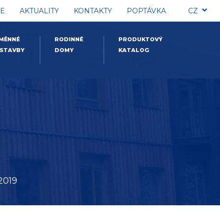
E
AKTUALITY
KONTAKTY
POPTÁVKA
CZ
MĚNNÉ
RODINNÉ
PRODUKTOVÝ
STAVBY
DOMY
KATALOG
y
2019