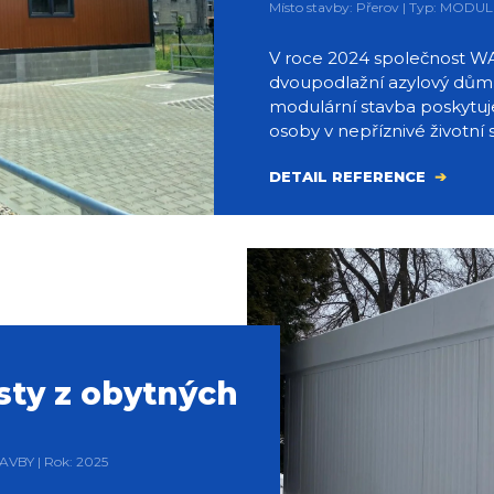
Místo stavby: Přerov | Typ: MODU
V roce 2024 společnost WA
dvoupodlažní azylový dům
modulární stavba poskytu
osoby v nepříznivé životní s
DETAIL REFERENCE
sty z obytných
AVBY | Rok: 2025