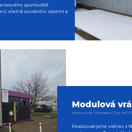
 tenisového sportoviště
erů včetně sociálního zázemí a
Modulová vrá
Místo stavby: Německo | Typ: MO
Realizovali jsme vrátnici 