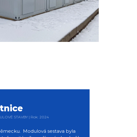
tnice
DULOVÉ STAVBY | Rok: 2024
v Německu. Modulová sestava byla