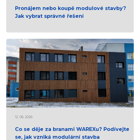
Pronájem nebo koupě modulové stavby?
Jak vybrat správné řešení
12. 06. 2026
Co se děje za branami WAREXu? Podívejte
se, jak vzniká modulární stavba