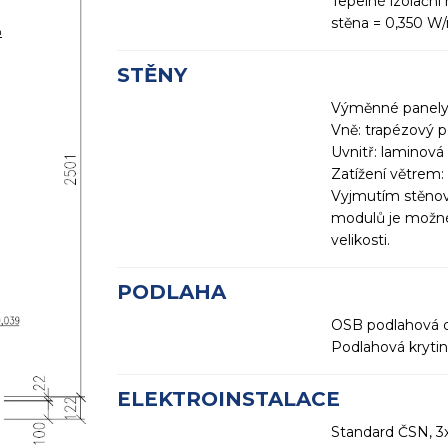
Tepelné izolační
stěna = 0,350 W
STĚNY
Výměnné panely 
Vně: trapézový 
Uvnitř: laminová
Zatížení větrem:
Vyjmutím stěnov
modulů je možné 
velikosti.
PODLAHA
OSB podlahová d
Podlahová krytin
ELEKTROINSTALACE
Standard ČSN, 3x