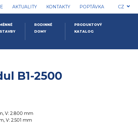
E
AKTUALITY
KONTAKTY
POPTÁVKA
CZ
MĚNNÉ
RODINNÉ
PRODUKTOVÝ
STAVBY
DOMY
KATALOG
ul B1-2500
mm, V: 2.800 mm
mm, V: 2.501 mm