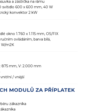
zásuvka a zástrčka na rámu
D svítidlo 600 x 600 mm, 40 W
ktrický konvektor 2 kW
dlé okno 1.760 x 1.115 mm, OS/FIX
 ručním ovládáním, barva bílá,
,1 W/m2K
Š: 875 mm, V: 2.000 mm
ň
nitřní / vnější
CH MODULŮ ZA PŘÍPLATEK
ýběru zákazníka
zákazníka