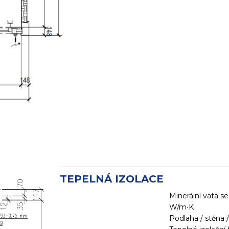
TEPELNÁ IZOLACE
Minerální vata s
W/m∙K
Podlaha / stěna 