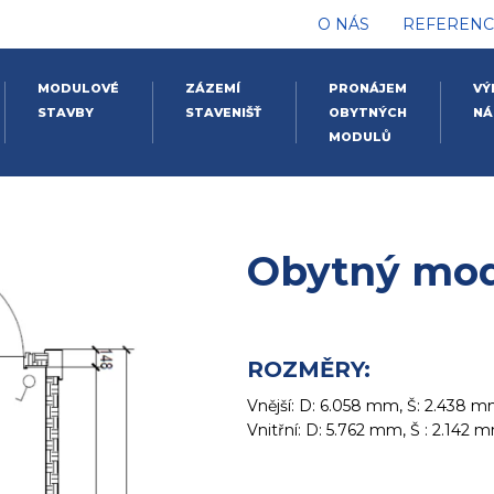
O NÁS
REFERENC
MODULOVÉ
ZÁZEMÍ
PRONÁJEM
VÝ
STAVBY
STAVENIŠŤ
OBYTNÝCH
NÁ
MODULŮ
Obytný mod
ROZMĚRY:
Vnější: D: 6.058 mm, Š: 2.438 
Vnitřní: D: 5.762 mm, Š : 2.142 