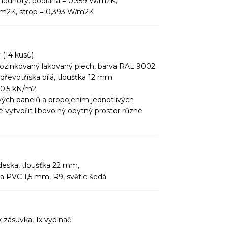
 hodnoty: podlaha = 0,359 W/m2K,
/m2K, strop = 0,393 W/m2K
(14 kusů)
pozinkovaný lakovaný plech, barva RAL 9002
 dřevotříska bílá, tloušťka 12 mm
 0,5 kN/m2
ých panelů a propojením jednotlivých
vytvořit libovolný obytný prostor různé
eska, tloušťka 22 mm,
a PVC 1,5 mm, R9, světle šedá
 zásuvka, 1x vypínač