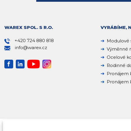
WAREX SPOL. S R.O.
VYRÁBÍME, 
+420 724 880 818
Modulové 
info@warex.cz
Výměnné n
Ocelové k
Rodinné 
Pronájem 
Pronájem k