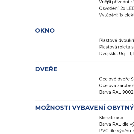
Vnější přívodní 
Osvětlení: 2x LE
Vytápění: 1x ele
OKNO
Plastové dvoukří
Plastová roleta s
Dvojsklo, Uq = 1
DVEŘE
Ocelové dveře 
Ocelová zárube
Barva RAL 9002 v
MOŽNOSTI VYBAVENÍ OBYTNÝ
Klimatizace
Barva RAL dle v
PVC dle výběru 