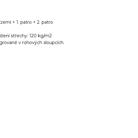
ízemí + 1. patro + 2. patro
ížení střechy: 120 kg/m2
grované v rohových sloupcích.