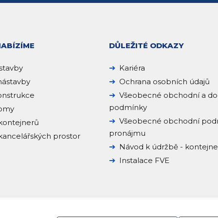
NABÍZÍME
DŮLEŽITÉ ODKAZY
stavby
Kariéra
ástavby
Ochrana osobních údajů
onstrukce
Všeobecné obchodní a do
podmínky
domy
Všeobecné obchodní pod
kontejnerů
pronájmu
ancelářských prostor
Návod k údržbě - kontejn
Instalace FVE