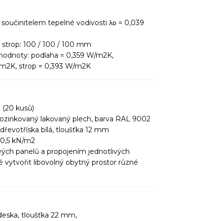
e součinitelem tepelné vodivosti λᴅ = 0,039
/ strop: 100 / 100 / 100 mm
 hodnoty: podlaha = 0,359 W/m2K,
/m2K, strop = 0,393 W/m2K
(20 kusů)
pozinkovaný lakovaný plech, barva RAL 9002
 dřevotříska bílá, tloušťka 12 mm
 0,5 kN/m2
ých panelů a propojením jednotlivých
vytvořit libovolný obytný prostor různé
eska, tloušťka 22 mm,