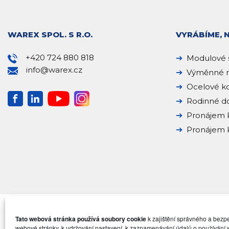
WAREX SPOL. S R.O.
VYRÁBÍME, 
+420 724 880 818
Modulové 
info@warex.cz
Výměnné n
Ocelové k
Rodinné 
Pronájem 
Pronájem k
Tato webová stránka používá soubory cookie
k zajištění správného a bez
webové stránky, k udržování nastavení, k zaznamenávání údajů o používání 