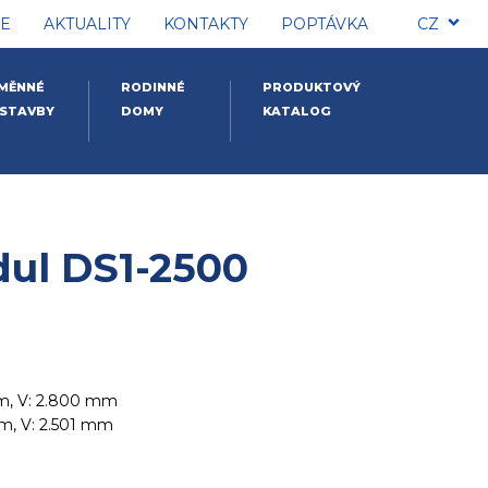
E
AKTUALITY
KONTAKTY
POPTÁVKA
CZ
MĚNNÉ
RODINNÉ
PRODUKTOVÝ
STAVBY
DOMY
KATALOG
ul DS1-2500
mm, V: 2.800 mm
mm, V: 2.501 mm