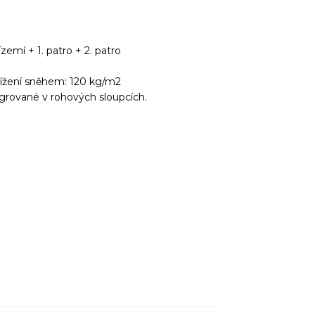
ízemí + 1. patro + 2. patro
tížení sněhem: 120 kg/m2
grované v rohových sloupcích.