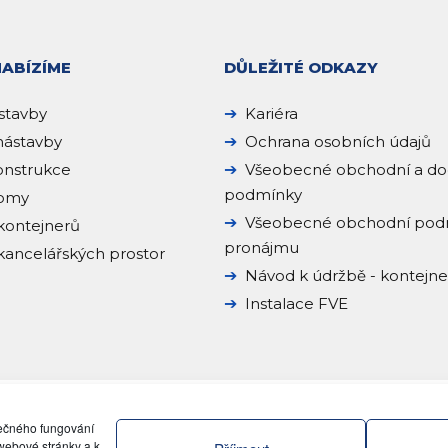
NABÍZÍME
DŮLEŽITÉ ODKAZY
stavby
Kariéra
ástavby
Ochrana osobních údajů
onstrukce
Všeobecné obchodní a do
podmínky
domy
Všeobecné obchodní pod
kontejnerů
pronájmu
ancelářských prostor
Návod k údržbě - kontejn
Instalace FVE
pečného fungování
webové stránky a k