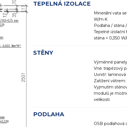
TEPELNÁ IZOLACE
Minerální vata s
W/m∙K
Podlaha / stěna 
Tepelné izolační
stěna = 0,350 W
STĚNY
Výměnné panely 
Vně: trapézový 
Uvnitř: laminová
Zatížení větrem:
Vyjmutím stěnov
modulů je možné 
velikosti
PODLAHA
OSB podlahová d