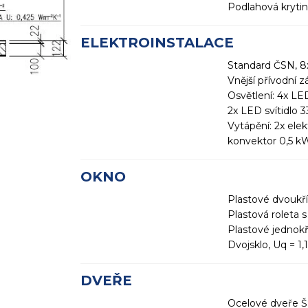
Podlahová krytin
ELEKTROINSTALACE
Standard ČSN, 8x
Vnější přívodní 
Osvětlení: 4x L
2x LED svítidlo
Vytápění: 2x elek
konvektor 0,5 k
OKNO
Plastové dvoukří
Plastová roleta s
Plastové jednok
Dvojsklo, Uq = 1
DVEŘE
Ocelové dveře Š