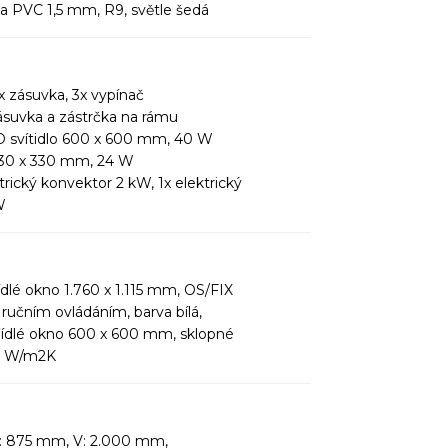
a PVC 1,5 mm, R9, světle šedá
 zásuvka, 3x vypínač
zásuvka a zástrčka na rámu
ED svítidlo 600 x 600 mm, 40 W
 330 x 330 mm, 24 W
trický konvektor 2 kW, 1x elektrický
W
dlé okno 1.760 x 1.115 mm, OS/FIX
 ručním ovládáním, barva bílá,
řídlé okno 600 x 600 mm, sklopné
,1 W/m2K
: 875 mm, V: 2.000 mm,