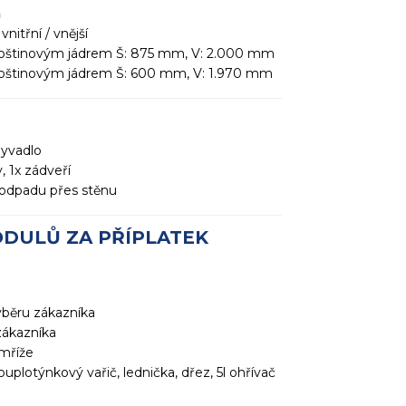
ň
nitřní / vnější
 voštinovým jádrem Š: 875 mm, V: 2.000 mm
 voštinovým jádrem Š: 600 mm, V: 1.970 mm
myvadlo
, 1x zádveří
 odpadu přes stěnu
DULŮ ZA PŘÍPLATEK
ýběru zákazníka
zákazníka
 mříže
uplotýnkový vařič, lednička, dřez, 5l ohřívač