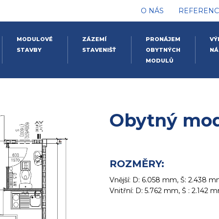
O NÁS
REFERENC
MODULOVÉ
ZÁZEMÍ
PRONÁJEM
VÝ
STAVBY
STAVENIŠŤ
OBYTNÝCH
NÁ
MODULŮ
Obytný mod
ROZMĚRY:
Vnější: D: 6.058 mm, Š: 2.438 
Vnitřní: D: 5.762 mm, Š : 2.142 