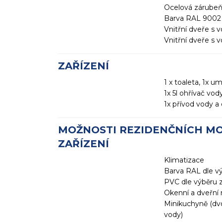
Ocelová zárube
Barva RAL 9002 v
Vnitřní dveře s
Vnitřní dveře s
ZAŘÍZENÍ
1 x toaleta, 1x u
1x 5l ohřívač vody
1x přívod vody a
MOŽNOSTI REZIDENČNÍCH MO
ZAŘÍZENÍ
Klimatizace
Barva RAL dle v
PVC dle výběru 
Okenní a dveřní
Minikuchyně (dvo
vody)