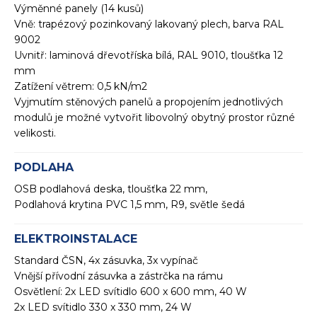
Výměnné panely (14 kusů)
Vně: trapézový pozinkovaný lakovaný plech, barva RAL
9002
Uvnitř: laminová dřevotříska bílá, RAL 9010, tloušťka 12
mm
Zatížení větrem: 0,5 kN/m2
Vyjmutím stěnových panelů a propojením jednotlivých
modulů je možné vytvořit libovolný obytný prostor různé
velikosti.
PODLAHA
OSB podlahová deska, tloušťka 22 mm,
Podlahová krytina PVC 1,5 mm, R9, světle šedá
ELEKTROINSTALACE
Standard ČSN, 4x zásuvka, 3x vypínač
Vnější přívodní zásuvka a zástrčka na rámu
Osvětlení: 2x LED svítidlo 600 x 600 mm, 40 W
2x LED svítidlo 330 x 330 mm, 24 W