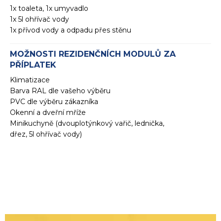
1x toaleta, 1x umyvadlo
1x 5l ohřívač vody
1x přívod vody a odpadu přes stěnu
MOŽNOSTI REZIDENČNÍCH MODULŮ ZA
PŘÍPLATEK
Klimatizace
Barva RAL dle vašeho výběru
PVC dle výběru zákazníka
Okenní a dveřní mříže
Minikuchyně (dvouplotýnkový vařič, lednička,
dřez, 5l ohřívač vody)