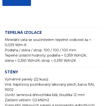
TEPELNÁ IZOLACE
Minerální vata se součinitelem tepelné vodivosti λᴅ =
0,039 W/m∙K
Podlaha / stěna / strop: 100 / 100 / 100 mm
Tepelné izolační hodnoty: podlaha = 0,359 W/m2K,
stěna = 0,350 W/m2K, strop = 0,393 W/m2K
STĚNY
Výměnné panely (22 kusů)
Vně: trapézový pozinkovaný lakovaný plech, barva RAL
9002
Uvnitř: laminová dřevotříska bílá, tloušťka 12 mm
Zatížení větrem: 0,5 kN/m2
Vyjmutím stěnových panelů a propojením jednotlivých