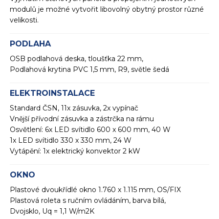
modulů je možné vytvořit libovolný obytný prostor různé
velikosti.
PODLAHA
OSB podlahová deska, tloušťka 22 mm,
Podlahová krytina PVC 1,5 mm, R9, světle šedá
ELEKTROINSTALACE
Standard ČSN, 11x zásuvka, 2x vypínač
Vnější přívodní zásuvka a zástrčka na rámu
Osvětlení: 6x LED svítidlo 600 x 600 mm, 40 W
1x LED svítidlo 330 x 330 mm, 24 W
Vytápění: 1x elektrický konvektor 2 kW
OKNO
Plastové dvoukřídlé okno 1.760 x 1.115 mm, OS/FIX
Plastová roleta s ručním ovládáním, barva bílá,
Dvojsklo, Uq = 1,1 W/m2K