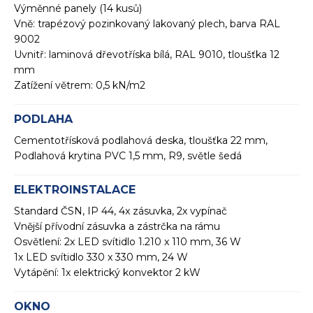
Výměnné panely (14 kusů)
Vně: trapézový pozinkovaný lakovaný plech, barva RAL
9002
Uvnitř: laminová dřevotříska bílá, RAL 9010, tloušťka 12
mm
Zatížení větrem: 0,5 kN/m2
PODLAHA
Cementotřísková podlahová deska, tloušťka 22 mm,
Podlahová krytina PVC 1,5 mm, R9, světle šedá
ELEKTROINSTALACE
Standard ČSN, IP 44, 4x zásuvka, 2x vypínač
Vnější přívodní zásuvka a zástrčka na rámu
Osvětlení: 2x LED svítidlo 1.210 x 110 mm, 36 W
1x LED svítidlo 330 x 330 mm, 24 W
Vytápění: 1x elektrický konvektor 2 kW
OKNO