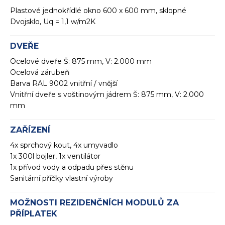
Plastové jednokřídlé okno 600 x 600 mm, sklopné
Dvojsklo, Uq = 1,1 w/m2K
DVEŘE
Ocelové dveře Š: 875 mm, V: 2.000 mm
Ocelová zárubeň
Barva RAL 9002 vnitřní / vnější
Vnitřní dveře s voštinovým jádrem Š: 875 mm, V: 2.000
mm
ZAŘÍZENÍ
4x sprchový kout, 4x umyvadlo
1x 300l bojler, 1x ventilátor
1x přívod vody a odpadu přes stěnu
Sanitární příčky vlastní výroby
MOŽNOSTI REZIDENČNÍCH MODULŮ ZA
PŘÍPLATEK