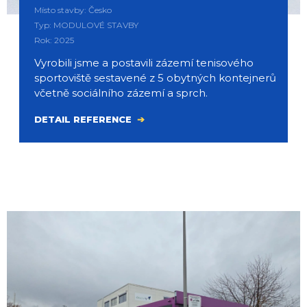
Místo stavby: Česko
Typ: MODULOVÉ STAVBY
Rok: 2025
Vyrobili jsme a postavili zázemí tenisového
sportoviště sestavené z 5 obytných kontejnerů
včetně sociálního zázemí a sprch.
DETAIL REFERENCE