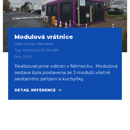
Modulová vrátnice
Místo stavby: Německo
Typ: MODULOVÉ STAVBY
Rok: 2024
Realizovali jsme vrátnici v Německu. Modulová
sestava byla postavena ze 3 modulů včetně
sanitárního zařízení a kuchyňky.
DETAIL REFERENCE