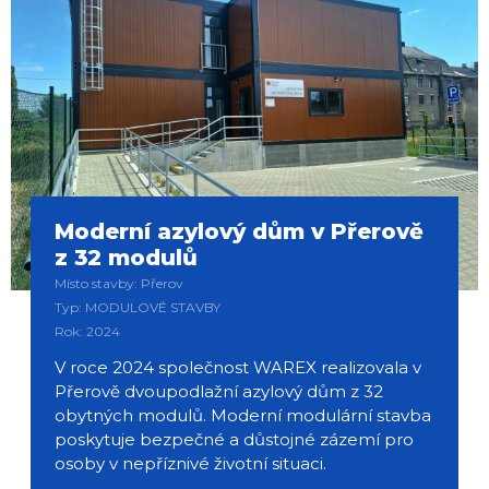
Moderní azylový dům v Přerově
z 32 modulů
Místo stavby: Přerov
Typ: MODULOVÉ STAVBY
Rok: 2024
V roce 2024 společnost WAREX realizovala v
Přerově dvoupodlažní azylový dům z 32
obytných modulů. Moderní modulární stavba
poskytuje bezpečné a důstojné zázemí pro
osoby v nepříznivé životní situaci.