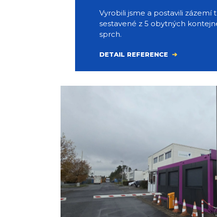
Vyrobili jsme a postavili zázemí
sestavené z 5 obytných kontejn
sprch.
DETAIL REFERENCE