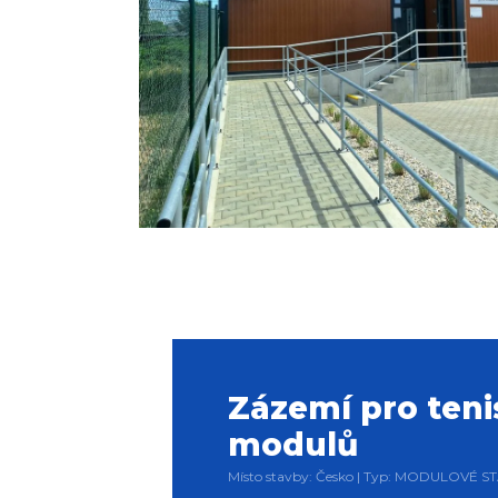
Zázemí pro teni
modulů
Místo stavby: Česko | Typ: MODULOVÉ ST