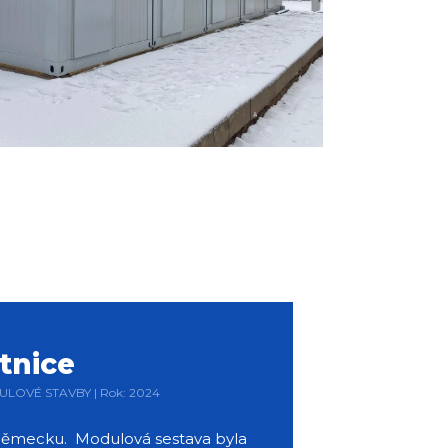
tnice
DULOVÉ STAVBY | Rok: 2024
v Německu. Modulová sestava byla