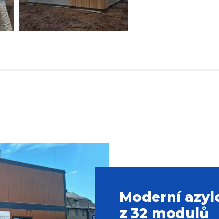
Moderní azyl
z 32 modulů