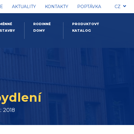
E
AKTUALITY
KONTAKTY
POPTÁVKA
CZ
MĚNNÉ
RODINNÉ
PRODUKTOVÝ
STAVBY
DOMY
KATALOG
ydlení
: 2018