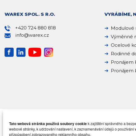
WAREX SPOL. S R.O.
VYRÁBÍME, 
+420 724 880 818
Modulové 
info@warex.cz
Výměnné n
Ocelové k
Rodinné 
Pronájem 
Pronájem k
Tato webová stránka používá soubory cookie
k zajištění správného a bez
webové stránky, k udržování nastavení, k zaznamenávání údajů o používání 
přizpůsobení zobrazovaného reklamního obsahu.