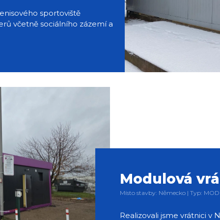
 tenisového sportoviště
erů včetně sociálního zázemí a
Modulová vrá
Místo stavby: Německo | Typ: MO
Realizovali jsme vrátnici 