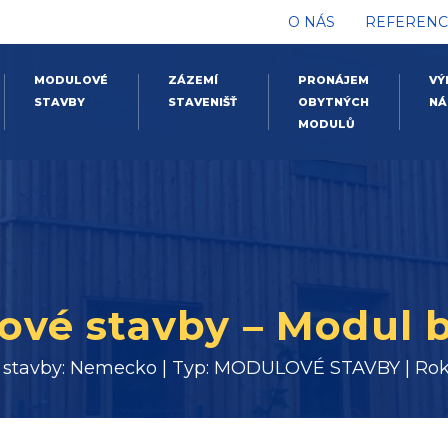
O NÁS
REFERENC
MODULOVÉ
ZÁZEMÍ
PRONÁJEM
VÝ
STAVBY
STAVENIŠŤ
OBYTNÝCH
NÁ
MODULŮ
ové stavby – Modul b
 stavby: Nemecko | Typ: MODULOVÉ STAVBY | Rok