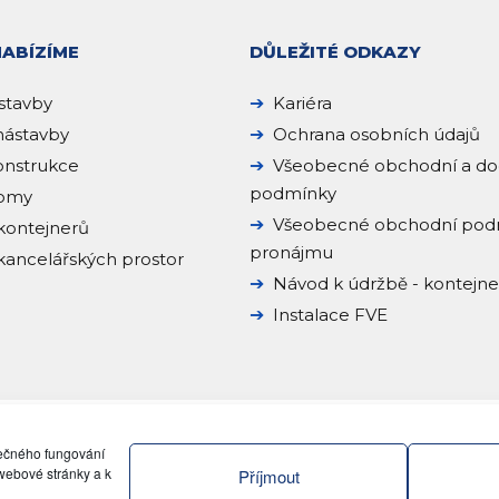
NABÍZÍME
DŮLEŽITÉ ODKAZY
stavby
Kariéra
ástavby
Ochrana osobních údajů
onstrukce
Všeobecné obchodní a do
podmínky
domy
Všeobecné obchodní pod
kontejnerů
pronájmu
ancelářských prostor
Návod k údržbě - kontejn
Instalace FVE
pečného fungování
webové stránky a k
Příjmout