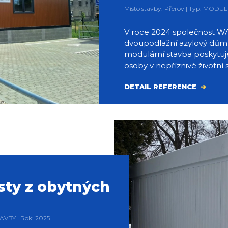
Místo stavby: Přerov | Typ: MODU
V roce 2024 společnost WA
dvoupodlažní azylový dům
modulární stavba poskytu
osoby v nepříznivé životní s
DETAIL REFERENCE
sty z obytných
AVBY | Rok: 2025