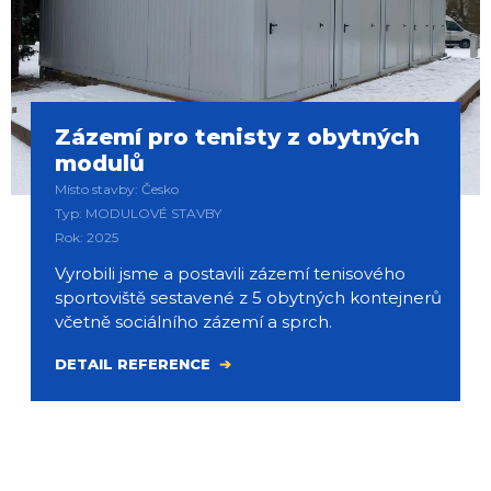
Zázemí pro tenisty z obytných
modulů
Místo stavby: Česko
Typ: MODULOVÉ STAVBY
Rok: 2025
Vyrobili jsme a postavili zázemí tenisového
sportoviště sestavené z 5 obytných kontejnerů
včetně sociálního zázemí a sprch.
DETAIL REFERENCE