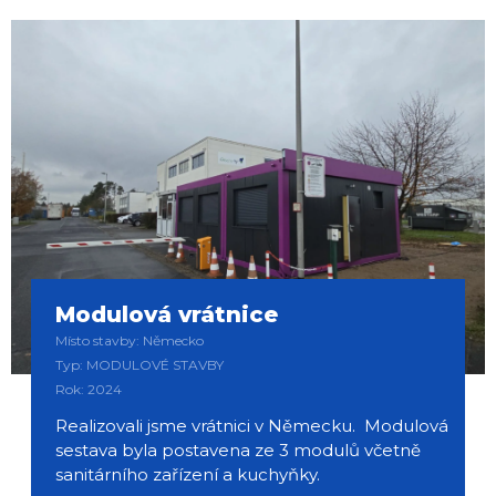
Modulová vrátnice
Místo stavby: Německo
Typ: MODULOVÉ STAVBY
Rok: 2024
Realizovali jsme vrátnici v Německu. Modulová
sestava byla postavena ze 3 modulů včetně
sanitárního zařízení a kuchyňky.