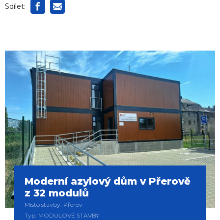
Sdílet:
Moderní azylový dům v Přerově
z 32 modulů
Místo stavby: Přerov
Typ: MODULOVÉ STAVBY