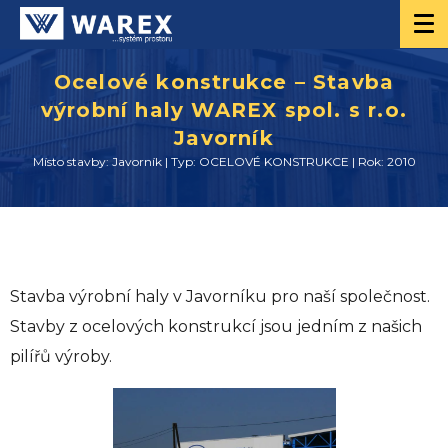
Ocelové konstrukce – Stavba
výrobní haly WAREX spol. s r.o.
Javorník
Místo stavby: Javorník | Typ: OCELOVÉ KONSTRUKCE | Rok: 2010
Stavba výrobní haly v Javorníku pro naší společnost.
Stavby z ocelových konstrukcí jsou jedním z našich
pilířů výroby.