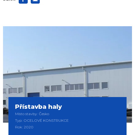
Přístavba haly
Místo stavby: Česko
Typ: OCELOVÉ KONSTRUKCE
Rok: 2020