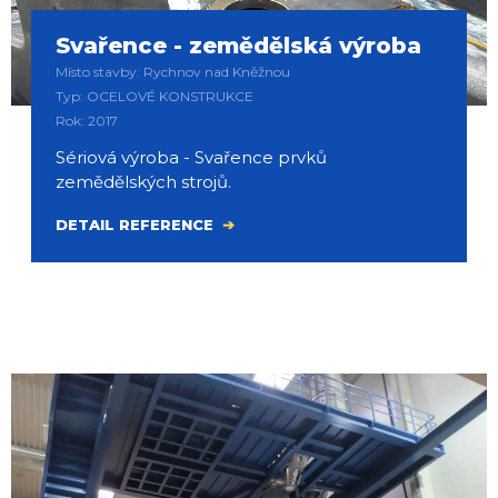
Svařence - zemědělská výroba
Místo stavby: Rychnov nad Kněžnou
Typ: OCELOVÉ KONSTRUKCE
Rok: 2017
Sériová výroba - Svařence prvků
zemědělských strojů.
DETAIL REFERENCE