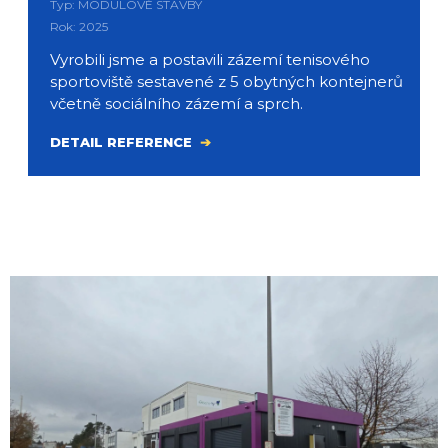
Typ: MODULOVÉ STAVBY
Rok: 2025
Vyrobili jsme a postavili zázemí tenisového
sportoviště sestavené z 5 obytných kontejnerů
včetně sociálního zázemí a sprch.
DETAIL REFERENCE