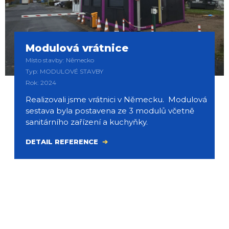
Modulová vrátnice
Místo stavby: Německo
Typ: MODULOVÉ STAVBY
Rok: 2024
Realizovali jsme vrátnici v Německu. Modulová
sestava byla postavena ze 3 modulů včetně
sanitárního zařízení a kuchyňky.
DETAIL REFERENCE