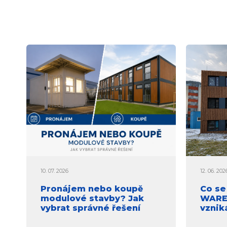
10. 07. 2026
12. 06. 202
Pronájem nebo koupě
Co se
modulové stavby? Jak
WAREX
vybrat správné řešení
vznik