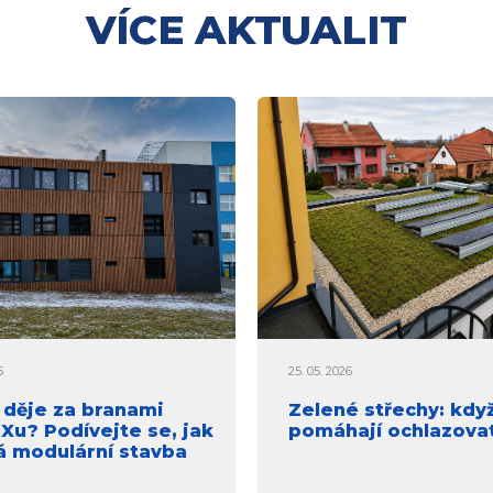
VÍCE AKTUALIT
6
25. 05. 2026
 děje za branami
Zelené střechy: kdy
u? Podívejte se, jak
pomáhají ochlazova
á modulární stavba