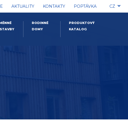
E
AKTUALITY
KONTAKTY
POPTÁVKA
CZ
MĚNNÉ
RODINNÉ
PRODUKTOVÝ
STAVBY
DOMY
KATALOG
y