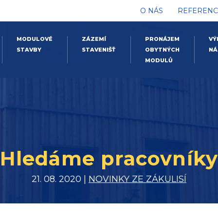
O NÁS
REFERENC
MODULOVÉ
ZÁZEMÍ
PRONÁJEM
VÝ
STAVBY
STAVENIŠŤ
OBYTNÝCH
NÁ
MODULŮ
Hledáme pracovník
21. 08. 2020 |
NOVINKY ZE ZÁKULISÍ