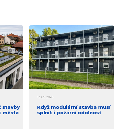
13. 05. 2026
ž stavby
Když modulární stavba musí
t města
splnit i požární odolnost