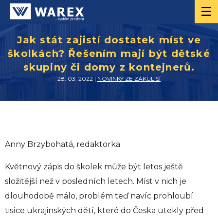
Jak stát zajistí dostatek míst ve
školkách? Řešením mají být dětské
skupiny či domy z kontejnerů.
28. 03. 2022 |
NOVINKY ZE ZÁKULISÍ
Anny Brzybohatá, redaktorka
Květnový zápis do školek může být letos ještě
složitější než v posledních letech. Míst v nich je
dlouhodobě málo, problém teď navíc prohloubí
tisíce ukrajinských dětí, které do Česka utekly před