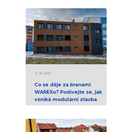
12. 06. 2026
Co se děje za branami
WAREXu? Podívejte se, jak
vzniká modulární stavba