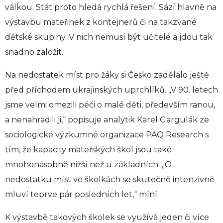
válkou. Stát proto hledá rychlá řešení. Sází hlavně na
výstavbu mateřinek z kontejnerů či na takzvané
dětské skupiny. V nich nemusí být učitelé a jdou tak
snadno založit.
Na nedostatek míst pro žáky si Česko zadělalo ještě
před příchodem ukrajinských uprchlíků. „V 90. letech
jsme velmi omezili péči o malé děti, především ranou,
a nenahradili ji,“ popisuje analytik Karel Gargulák ze
sociologické výzkumné organizace PAQ Research s
tím, že kapacity mateřských škol jsou také
mnohonásobně nižší než u základních. „O
nedostatku míst ve školkách se skutečně intenzivně
mluví teprve pár posledních let,“ míní.
K výstavbě takových školek se využívá jeden či více