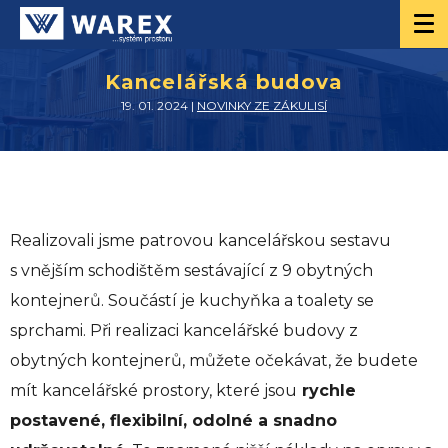
Kancelářská budova
19. 01. 2024 |
NOVINKY ZE ZÁKULISÍ
Realizovali jsme patrovou kancelářskou sestavu
s vnějším schodištěm sestávající z 9 obytných
kontejnerů. Součástí je kuchyňka a toalety se
sprchami. Při realizaci kancelářské budovy z
obytných kontejnerů, můžete očekávat, že budete
mít kancelářské prostory, které jsou
rychle
postavené, flexibilní, odolné a snadno