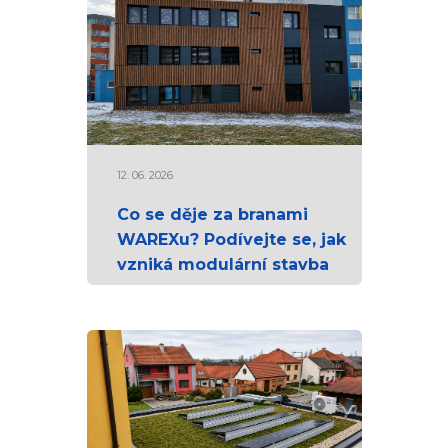
12. 06. 2026
Co se děje za branami
WAREXu? Podívejte se, jak
vzniká modulární stavba