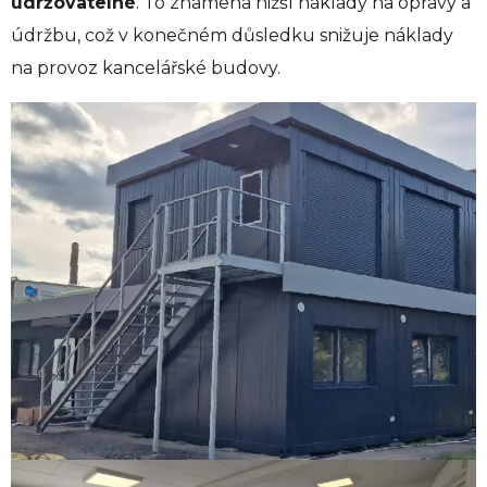
udržovatelné
. To znamená nižší náklady na opravy a
údržbu, což v konečném důsledku snižuje náklady
na provoz kancelářské budovy.