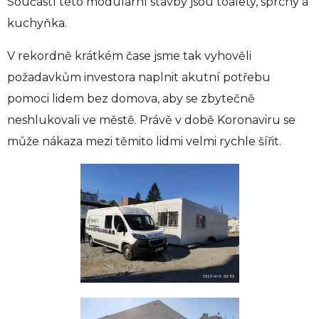
Součástí této modulární stavby jsou toalety, sprchy a
kuchyňka.
V rekordně krátkém čase jsme tak vyhověli
požadavkům investora naplnit akutní potřebu
pomoci lidem bez domova, aby se zbytečně
neshlukovali ve městě. Právě v době Koronaviru se
může nákaza mezi těmito lidmi velmi rychle šířit.