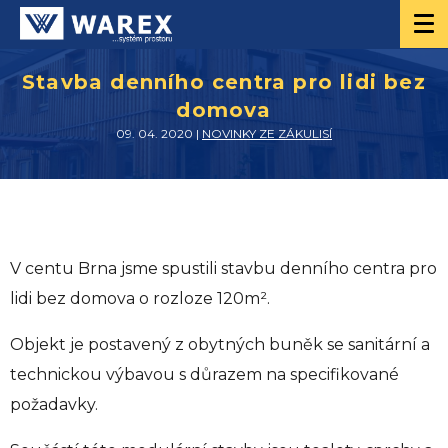
Stavba denního centra pro lidi bez
domova
09. 04. 2020 |
NOVINKY ZE ZÁKULISÍ
V centu Brna jsme spustili stavbu denního centra pro
lidi bez domova o rozloze 120m².
Objekt je postavený z obytných buněk se sanitární a
technickou výbavou s důrazem na specifikované
požadavky.