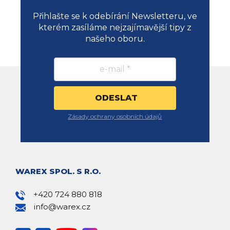
Přihlašte se k odebírání Newsletteru, ve
kterém zasíláme nejzajímavější tipy z
našeho oboru.
Zásady ochrany osobních údajů
WAREX SPOL. S R.O.
+420 724 880 818
info@warex.cz