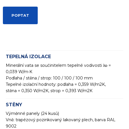
POPTAT
TEPELNÁ IZOLACE
Minerální vata se součinitelem tepelné vodivosti λᴅ =
0,039 W/m∙K
Podlaha / stěna / strop: 100 / 100 / 100 mm
Tepelné izolační hodnoty: podlaha = 0,359 W/m2K,
stěna = 0,350 W/m2K, strop = 0,393 W/m2K
STĚNY
Výměnné panely (24 kusů)
Vně: trapézový pozinkovaný lakovaný plech, barva RAL
9002