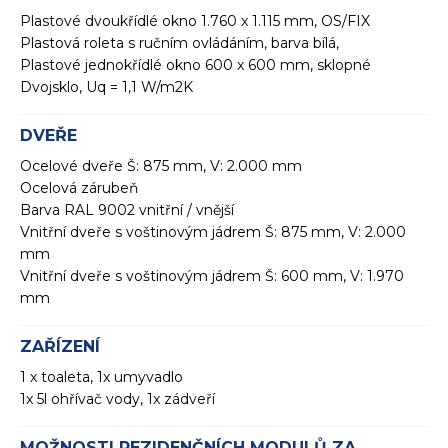
Plastové dvoukřídlé okno 1.760 x 1.115 mm, OS/FIX
Plastová roleta s ručním ovládáním, barva bílá,
Plastové jednokřídlé okno 600 x 600 mm, sklopné
Dvojsklo, Uq = 1,1 W/m2K
DVEŘE
Ocelové dveře Š: 875 mm, V: 2.000 mm
Ocelová zárubeň
Barva RAL 9002 vnitřní / vnější
Vnitřní dveře s voštinovým jádrem Š: 875 mm, V: 2.000
mm
Vnitřní dveře s voštinovým jádrem Š: 600 mm, V: 1.970
mm
ZAŘÍZENÍ
1 x toaleta, 1x umyvadlo
1x 5l ohřívač vody, 1x zádveří
MOŽNOSTI REZIDENČNÍCH MODULŮ ZA