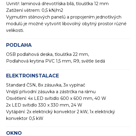
Uvnitř: laminová dřevotříska bílá, tloušťka 12 mm
Zatížení větrem: 0,5 kN/m2
Vyjmutím stěnových panelů a propojením jednotlivých
modulů je možné vytvořit libovolný obytný prostor různé
velikosti.
PODLAHA
OSB podlahová deska, tloušťka 22 mm,
Podlahová krytina PVC 1,5 mm, R9, světle šedá
ELEKTROINSTALACE
Standard ČSN, 8x zásuvka, 3x vypínač
Vnější přívodní zásuvka a zástrčka na rámu
Osvětlení: 4x LED svítidlo 600 x 600 mm, 40 W
2x LED svítidlo 330 x 330 mm, 24 W
Vytápění: 2x elektrický konvektor 2 kW, 1x elektrický
konvektor 0,5 kW
OKNO