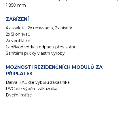
1.850 mm
ZAŘÍZENÍ
4x toaleta, 2x umyvadlo, 2x pisoár
2x 5l ohřívač
2x ventilátor
1x přívod vody a odpadu přes stěnu
Sanitární příčky vlastní výroby
MOŽNOSTI REZIDENČNÍCH MODULŮ ZA
PŘÍPLATEK
Barva RAL dle výběru zákazníka
PVC dle výběru zákazníka
Dveřní mříže