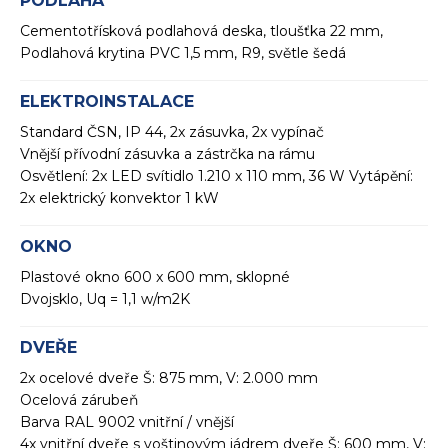
PODLAHA
Cementotřísková podlahová deska, tloušťka 22 mm,
Podlahová krytina PVC 1,5 mm, R9, světle šedá
ELEKTROINSTALACE
Standard ČSN, IP 44, 2x zásuvka, 2x vypínač
Vnější přívodní zásuvka a zástrčka na rámu
Osvětlení: 2x LED svítidlo 1.210 x 110 mm, 36 W Vytápění:
2x elektrický konvektor 1 kW
OKNO
Plastové okno 600 x 600 mm, sklopné
Dvojsklo, Uq = 1,1 w/m2K
DVEŘE
2x ocelové dveře Š: 875 mm, V: 2.000 mm
Ocelová zárubeň
Barva RAL 9002 vnitřní / vnější
4x vnitřní dveře s voštinovým jádrem dveře Š: 600 mm, V: