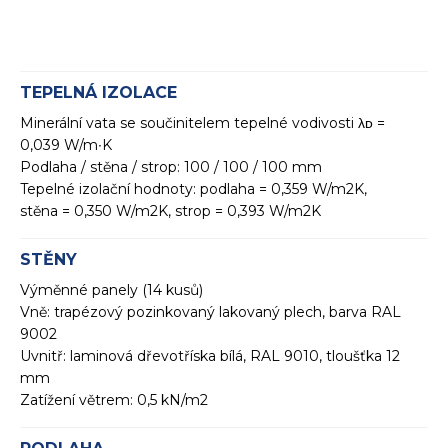
TEPELNÁ IZOLACE
Minerální vata se součinitelem tepelné vodivosti λᴅ =
0,039 W/m∙K
Podlaha / stěna / strop: 100 / 100 / 100 mm
Tepelné izolační hodnoty: podlaha = 0,359 W/m2K,
stěna = 0,350 W/m2K, strop = 0,393 W/m2K
STĚNY
Výměnné panely (14 kusů)
Vně: trapézový pozinkovaný lakovaný plech, barva RAL
9002
Uvnitř: laminová dřevotříska bílá, RAL 9010, tloušťka 12
mm
Zatížení větrem: 0,5 kN/m2