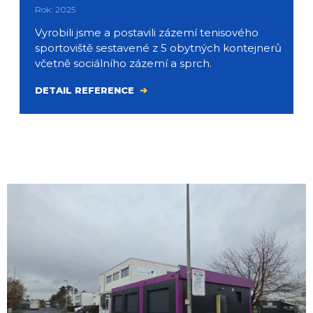
Rok: 2025
Vyrobili jsme a postavili zázemí tenisového
sportoviště sestavené z 5 obytných kontejnerů
včetně sociálního zázemí a sprch.
DETAIL REFERENCE