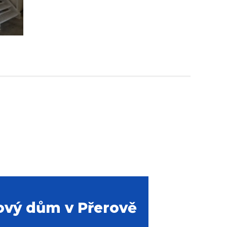
ový dům v Přerově