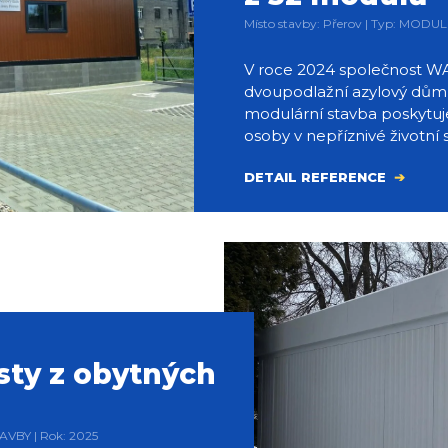
Místo stavby: Přerov | Typ: MODU
V roce 2024 společnost WA
dvoupodlažní azylový dům
modulární stavba poskytu
osoby v nepříznivé životní s
DETAIL REFERENCE
sty z obytných
AVBY | Rok: 2025