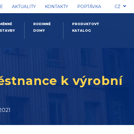
E
AKTUALITY
KONTAKTY
POPTÁVKA
CZ
MĚNNÉ
RODINNÉ
PRODUKTOVÝ
STAVBY
DOMY
KATALOG
ěstnance k výrobní
2021