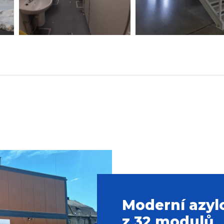
Moderní azyl
z 32 modulů