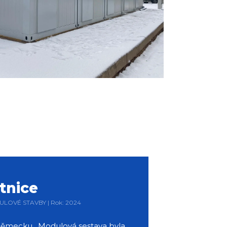
tnice
DULOVÉ STAVBY | Rok: 2024
v Německu. Modulová sestava byla