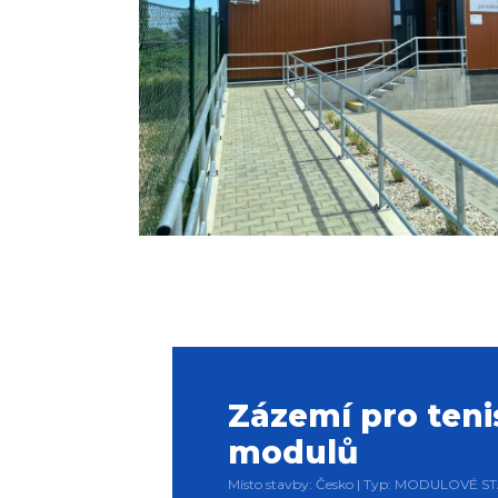
Zázemí pro teni
modulů
Místo stavby: Česko | Typ: MODULOVÉ ST