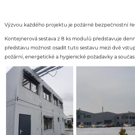
Výzvou každého projektu je požárně bezpečnostní řeše
Kontejnerová sestava z 8 ks modulů představuje denní a
představu možnost osadit tuto sestavu mezi dvě vst
požární, energetické a hygienické požadavky a součas