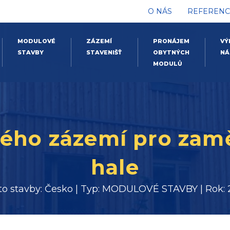
O NÁS
REFERENC
MODULOVÉ
ZÁZEMÍ
PRONÁJEM
VÝ
STAVBY
STAVENIŠŤ
OBYTNÝCH
NÁ
MODULŮ
ého zázemí pro zam
hale
to stavby: Česko | Typ: MODULOVÉ STAVBY | Rok: 