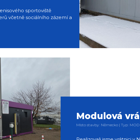
 tenisového sportoviště
erů včetně sociálního zázemí a
Modulová vrá
Místo stavby: Německo | Typ: MO
Realizovali jsme vrátnici 