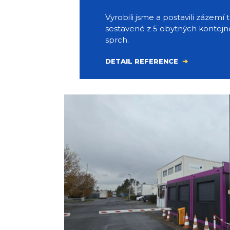
Vyrobili jsme a postavili zázemí
sestavené z 5 obytných kontejn
sprch.
DETAIL REFERENCE