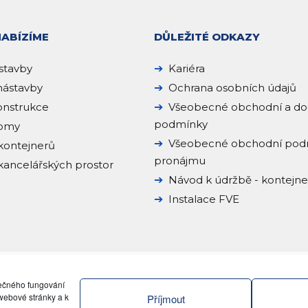
NABÍZÍME
DŮLEŽITÉ ODKAZY
stavby
Kariéra
ástavby
Ochrana osobních údajů
onstrukce
Všeobecné obchodní a do
podmínky
domy
Všeobecné obchodní pod
kontejnerů
pronájmu
ancelářských prostor
Návod k údržbě - kontejn
Instalace FVE
pečného fungování
webové stránky a k
Příjmout