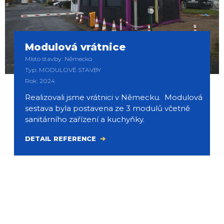
Modulová vrátnice
Místo stavby: Německo
Typ: MODULOVÉ STAVBY
Rok: 2024
Realizovali jsme vrátnici v Německu. Modulová
sestava byla postavena ze 3 modulů včetně
sanitárního zařízení a kuchyňky.
DETAIL REFERENCE