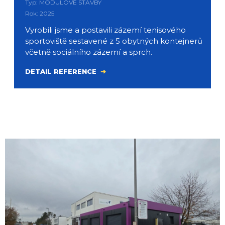
Typ: MODULOVÉ STAVBY
Rok: 2025
Vyrobili jsme a postavili zázemí tenisového
sportoviště sestavené z 5 obytných kontejnerů
včetně sociálního zázemí a sprch.
DETAIL REFERENCE