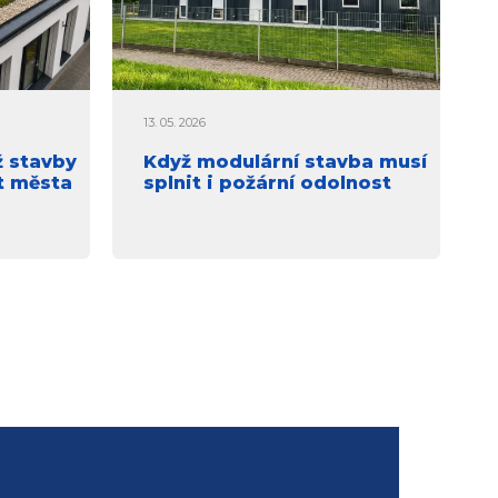
13. 05. 2026
ž stavby
Když modulární stavba musí
t města
splnit i požární odolnost