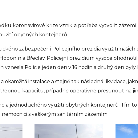
edku koronavirové krize vznikla potřeba vytvořit zázemí p
oužití obytných kontejnerů.
stického zabezpečení Policejního prezidia využití našich
odonín a Břeclav. Policejní prezidium vysoce ohodnotilo
 vznesla Policie jeden den v 16 hodin a druhý den byly 
 okamžitá instalace a stejně tak následná likvidace, jakm
řebnou kapacitu, případně operativně přesunout na jiné 
ho a jednoduchého využití obytných kontejnerů. Tím to
u nemocnici s veškerým sanitárním zázemím.