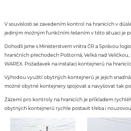
V souvislosti se zavedením kontrol na hranicích v důsl
jediným možným funkčním řešením v této situaci je p
Dohodli jsme s Ministerstvem vnitra ČR a Správou logi
hraničních přechodech Poštorná, Velká nad Veličkou, H
WAREX. Požadavek na instalaci kontejnerů na hranicích
Výhodou využití obytných kontejnerů je jejich snadná a
možné obytné kontejnery spojovat a navyšovat tak pot
Zázemí pro kontroly na hranicích je příkladem rychlé
obytných kontejnerů rychle postavit třeba i nouzovo