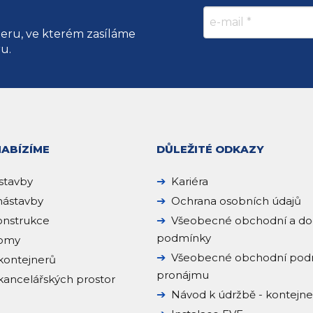
teru, ve kterém zasíláme
ru.
NABÍZÍME
DŮLEŽITÉ ODKAZY
stavby
Kariéra
ástavby
Ochrana osobních údajů
onstrukce
Všeobecné obchodní a do
podmínky
domy
Všeobecné obchodní pod
kontejnerů
pronájmu
ancelářských prostor
Návod k údržbě - kontejn