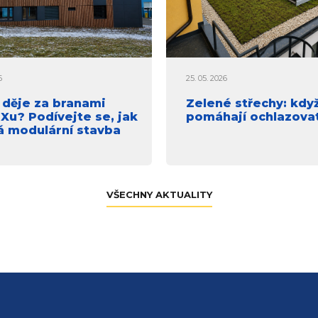
6
25. 05. 2026
 děje za branami
Zelené střechy: kdy
u? Podívejte se, jak
pomáhají ochlazova
á modulární stavba
VŠECHNY AKTUALITY