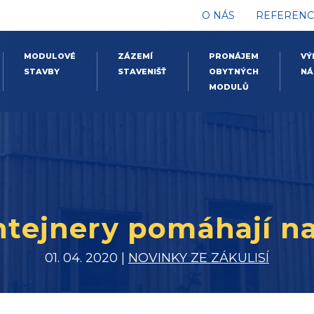
O NÁS
REFERENC
MODULOVÉ
ZÁZEMÍ
PRONÁJEM
VÝ
STAVBY
STAVENIŠŤ
OBYTNÝCH
NÁ
MODULŮ
tejnery pomáhají na
01. 04. 2020 |
NOVINKY ZE ZÁKULISÍ