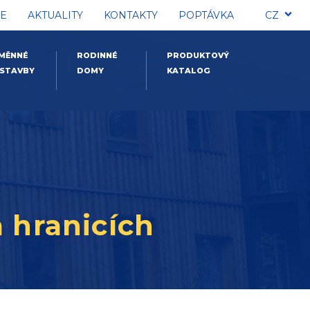
E
AKTUALITY
KONTAKTY
POPTÁVKA
CZ
MĚNNÉ
RODINNÉ
PRODUKTOVÝ
STAVBY
DOMY
KATALOG
 hranicích