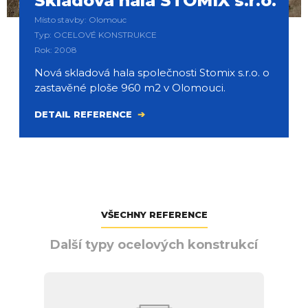
Skladová hala STOMIX s.r.o.
Místo stavby: Olomouc
Typ: OCELOVÉ KONSTRUKCE
Rok: 2008
Nová skladová hala společnosti Stomix s.r.o. o
zastavěné ploše 960 m2 v Olomouci.
DETAIL REFERENCE
VŠECHNY REFERENCE
Další typy ocelových konstrukcí