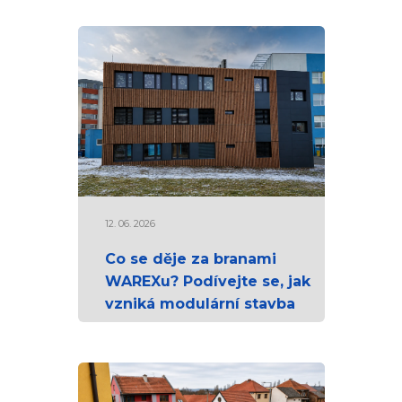
12. 06. 2026
Co se děje za branami
WAREXu? Podívejte se, jak
vzniká modulární stavba